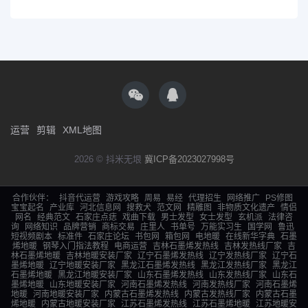
运营
剪辑
XML地图
2026 © 抖米无垠
冀ICP备2023027998号
合作伙伴：
抖音代运营
游戏攻略
周易
易经
代理招生
网络推广
PS修图
宝宝起名
产业库
河北信息网
搜救犬
范文网
精雕图
非物质文化遗产
情侣
网名
经典范文
石家庄点痣
戏曲下载
男士发型
女士发型
玄机派
法律咨
询
网络知识
品牌营销
商标交易
庄里人
书单号
万能实习生
国学网
鲁迅
短视频剧本
标准件
石家庄论坛
书包网
箱包网
电地暖
在线新华字典
石墨
烯地暖
钢琴入门指法教程
电商运营
吉林石墨烯发热线
吉林发热线厂家
吉
林石墨烯地暖
吉林地暖安装厂家
辽宁石墨烯发热线
辽宁发热线厂家
辽宁石
墨烯地暖
辽宁地暖安装厂家
黑龙江石墨烯发热线
黑龙江发热线厂家
黑龙江
石墨烯地暖
黑龙江地暖安装厂家
山东石墨烯发热线
山东发热线厂家
山东石
墨烯地暖
山东地暖安装厂家
河南石墨烯发热线
河南发热线厂家
河南石墨烯
地暖
河南地暖安装厂家
内蒙古石墨烯发热线
内蒙古发热线厂家
内蒙古石墨
烯地暖
内蒙古地暖安装厂家
江苏石墨烯发热线
江苏石墨烯地暖
江苏地暖安