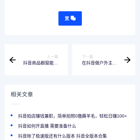
赏
上一篇
下一篇
抖音商品橱窗能挣
在抖音做户外主播
钱吗？有流量就能
能赚钱吗 抖音比较
挣钱
火的户外主播都有
谁
相关文章
抖音拍店赚钱兼职，简单拍照0撸薅羊毛，轻松日赚100+
抖音如何开直播 需要准备什么
抖音除了极速版还有什么版本 抖音全版本合集