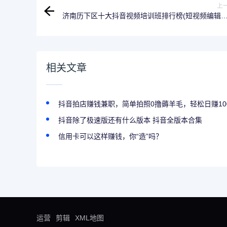
上
济南历下区十大抖音视频培训班排行榜(短视频编辑
些类
相关文章
抖音拍店赚钱兼职，简单拍照0撸薅羊毛，轻松日赚10
抖音除了极速版还有什么版本 抖音全版本合集
信用卡可以这样赚钱，你“造”吗？
运营
剪辑
XML地图