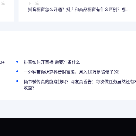
一篇
下一篇
有哪
抖音橱窗怎么开通？抖店和商品橱窗有什么区别？哪个
型)
更好做
0+
抖音如何开直播 需要准备什么
一分钟带你拆穿抖音财富骗，月入10万是骗傻子的！
倾书微传真的能赚钱吗？网友真香告：每次做任务居然还有
收益？