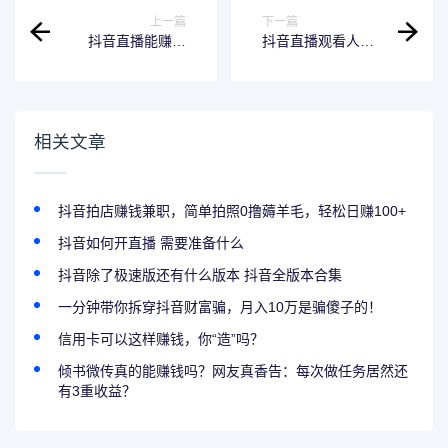
上一篇
下一篇
抖音直播能赚钱
抖音直播观看人数
吗？抖音直播靠什
多能赚钱吗？如何
么收入
开直播？
相关文章
抖音拍店赚钱兼职，简单拍照0撸薅羊毛，轻松日赚100+
抖音如何开直播 需要准备什么
抖音除了极速版还有什么版本 抖音全版本合集
一分钟带你拆穿抖音财富骗，月入10万是骗傻子的！
信用卡可以这样赚钱，你“造”吗？
倾书微传真的能赚钱吗？网友真香告：每次做任务居然还
有3重收益？