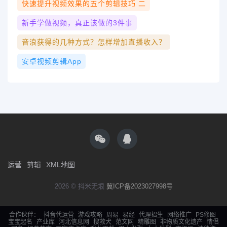
快速提升视频效果的五个剪辑技巧 二
新手学做视频，真正该做的3件事
音浪获得的几种方式？怎样增加直播收入？
安卓视频剪辑app
运营
剪辑
XML地图
2026 © 抖米无垠
冀ICP备2023027998号
合作伙伴：
抖音代运营
游戏攻略
周易
易经
代理招生
网络推广
PS修图
宝宝起名
产业库
河北信息网
搜救犬
范文网
精雕图
非物质文化遗产
情侣