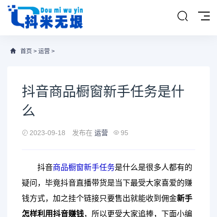
首页
>
运营
>
抖音商品橱窗新手任务是什
么
2023-09-18
发布在
运营
95
抖音
商品
橱窗
新手
任务
是什么是很多人都有的
疑问，毕竟抖音直播带货是当下最受大家喜爱的赚
钱方式，加之挂个链接只要售出就能收到佣金
新手
怎样利用抖音赚钱
，所以更受大家追捧，下面小编