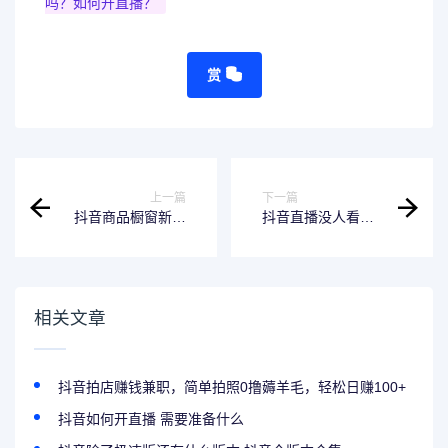
吗？如何开直播？
赏
上一篇
下一篇
抖音商品橱窗新手
抖音直播没人看会
任务是什么
有音浪吗？怎么提
高观看量？
相关文章
抖音拍店赚钱兼职，简单拍照0撸薅羊毛，轻松日赚100+
抖音如何开直播 需要准备什么