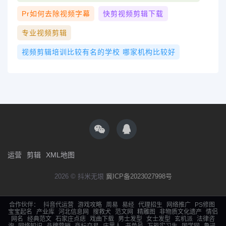
Pr如何去除视频字幕
快剪视频剪辑下载
专业视频剪辑
视频剪辑培训比较有名的学校 哪家机构比较好
运营
剪辑
XML地图
2026 © 抖米无垠
冀ICP备2023027998号
合作伙伴：
抖音代运营
游戏攻略
周易
易经
代理招生
网络推广
PS修图
宝宝起名
产业库
河北信息网
搜救犬
范文网
精雕图
非物质文化遗产
情侣
网名
经典范文
石家庄点痣
戏曲下载
男士发型
女士发型
玄机派
法律咨
询
网络知识
品牌营销
商标交易
庄里人
书单号
万能实习生
国学网
鲁迅