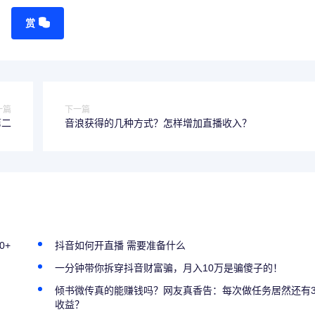
赏
一篇
下一篇
第二
音浪获得的几种方式？怎样增加直播收入？
0+
抖音如何开直播 需要准备什么
一分钟带你拆穿抖音财富骗，月入10万是骗傻子的！
倾书微传真的能赚钱吗？网友真香告：每次做任务居然还有
收益？