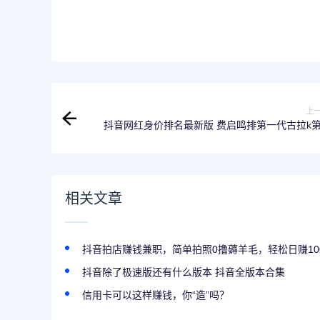
上
抖音网红身价排名最新版 费启鸣排第一代古拉k
相关文章
抖音拍店赚钱兼职，简单拍照0撸薅羊毛，轻松日赚10
抖音除了极速版还有什么版本 抖音全版本合集
信用卡可以这样赚钱，你“造”吗？