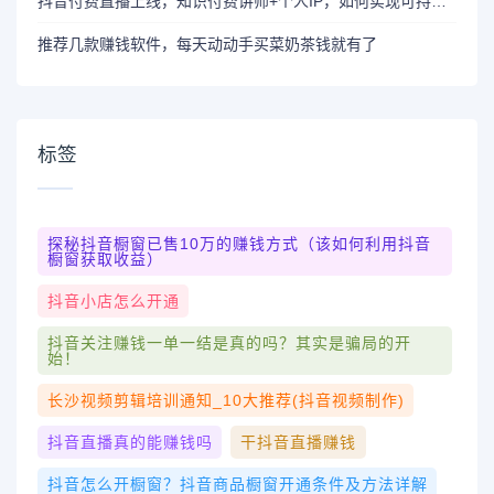
抖音付费直播上线，知识付费讲师+个人IP，如何实现可持续变现？
推荐几款赚钱软件，每天动动手买菜奶茶钱就有了
标签
探秘抖音橱窗已售10万的赚钱方式（该如何利用抖音
橱窗获取收益）
抖音小店怎么开通
抖音关注赚钱一单一结是真的吗？其实是骗局的开
始！
长沙视频剪辑培训通知_10大推荐(抖音视频制作)
抖音直播真的能赚钱吗
干抖音直播赚钱
抖音怎么开橱窗？抖音商品橱窗开通条件及方法详解