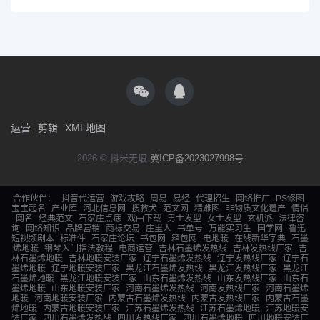
运营
剪辑
XML地图
2026 © 抖米无垠
冀ICP备2023027998号
合作伙伴：
抖音代运营
游戏攻略
周易
易经
代理招生
网络推广
PS修图
宝宝起名
产业库
河北信息网
搜救犬
范文网
精雕图
非物质文化遗产
情侣
网名
经典范文
石家庄点痣
戏曲下载
男士发型
女士发型
玄机派
法律咨
询
网络知识
品牌营销
商标交易
庄里人
书单号
万能实习生
国学网
鲁迅
短视频剧本
标准件
石家庄论坛
书包网
箱包网
电地暖
在线新华字典
石墨
烯地暖
钢琴入门指法教程
电商运营
吉林石墨烯发热线
吉林发热线厂家
吉
林石墨烯地暖
吉林地暖安装厂家
辽宁石墨烯发热线
辽宁发热线厂家
辽宁石
墨烯地暖
辽宁地暖安装厂家
黑龙江石墨烯发热线
黑龙江发热线厂家
黑龙江
石墨烯地暖
黑龙江地暖安装厂家
山东石墨烯发热线
山东发热线厂家
山东石
墨烯地暖
山东地暖安装厂家
河南石墨烯发热线
河南发热线厂家
河南石墨烯
地暖
河南地暖安装厂家
内蒙古石墨烯发热线
内蒙古发热线厂家
内蒙古石墨
烯地暖
内蒙古地暖安装厂家
江苏石墨烯发热线
江苏石墨烯地暖
江苏地暖安
装厂家
四川石墨烯发热线
四川发热线厂家
四川石墨烯地暖
四川地暖安装厂