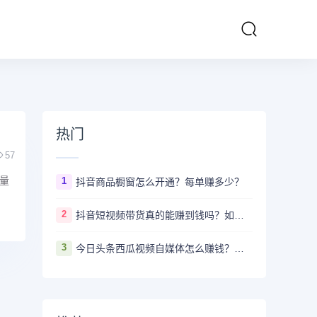
热门
57
量
1
抖音商品橱窗怎么开通？每单赚多少？
2
抖音短视频带货真的能赚到钱吗？如何月入十万+
3
今日头条西瓜视频自媒体怎么赚钱？新手要做