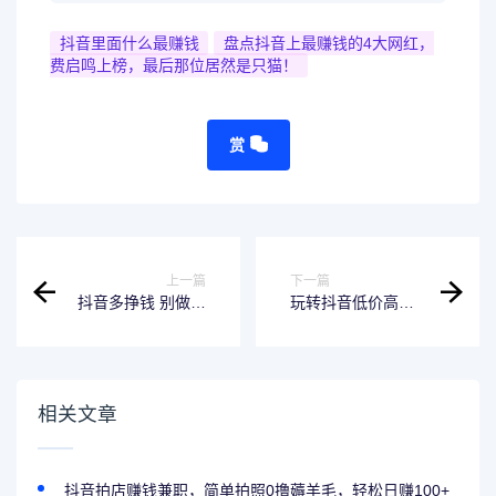
抖音里面什么最赚钱
盘点抖音上最赚钱的4大网红，
费启鸣上榜，最后那位居然是只猫！
赏
上一篇
下一篇
抖音多挣钱 别做无
玩转抖音低价高效
人直播了？从业者
曝光引流实现日涨
投了3万多，0销量
千粉
还被封号......
相关文章
抖音拍店赚钱兼职，简单拍照0撸薅羊毛，轻松日赚100+