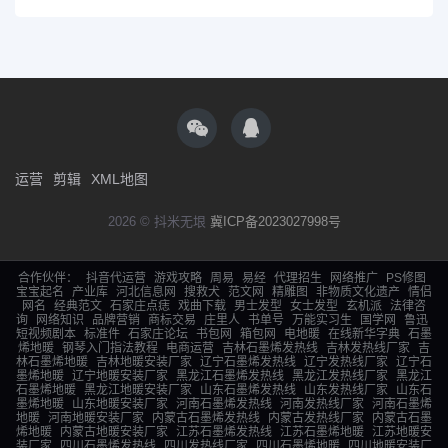
运营
剪辑
XML地图
2026 © 抖米无垠
冀ICP备2023027998号
合作伙伴：
抖音代运营
游戏攻略
周易
易经
代理招生
网络推广
PS修图
宝宝起名
产业库
河北信息网
搜救犬
范文网
精雕图
非物质文化遗产
情侣
网名
经典范文
石家庄点痣
戏曲下载
男士发型
女士发型
玄机派
法律咨
询
网络知识
品牌营销
商标交易
庄里人
书单号
万能实习生
国学网
鲁迅
短视频剧本
标准件
石家庄论坛
书包网
箱包网
电地暖
在线新华字典
石墨
烯地暖
钢琴入门指法教程
电商运营
吉林石墨烯发热线
吉林发热线厂家
吉
林石墨烯地暖
吉林地暖安装厂家
辽宁石墨烯发热线
辽宁发热线厂家
辽宁石
墨烯地暖
辽宁地暖安装厂家
黑龙江石墨烯发热线
黑龙江发热线厂家
黑龙江
石墨烯地暖
黑龙江地暖安装厂家
山东石墨烯发热线
山东发热线厂家
山东石
墨烯地暖
山东地暖安装厂家
河南石墨烯发热线
河南发热线厂家
河南石墨烯
地暖
河南地暖安装厂家
内蒙古石墨烯发热线
内蒙古发热线厂家
内蒙古石墨
烯地暖
内蒙古地暖安装厂家
江苏石墨烯发热线
江苏石墨烯地暖
江苏地暖安
装厂家
四川石墨烯发热线
四川发热线厂家
四川石墨烯地暖
四川地暖安装厂