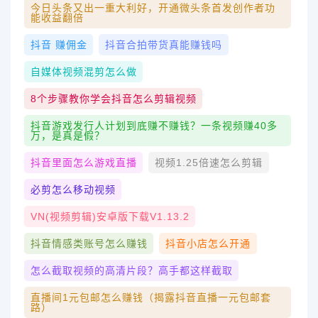
今日头条又出一重大利好，开通微头条首发创作者功
能收益翻倍
抖音 赚佣金
抖音合拍带货真能赚钱吗
自媒体视频混剪怎么做
8个步骤教你学会抖音怎么剪辑视频
抖音游戏发行人计划到底赚不赚钱？一条视频赚40多
万，是真是假？
抖音里面怎么游戏直播
视频1.25倍速怎么剪辑
必剪怎么移动视频
VN(视频剪辑)安卓版下载v1.13.2
抖音情感类账号怎么赚钱
抖音小店怎么开通
怎么截取视频的高清片段？高手都这样截取
直播间1元包邮怎么赚钱（揭露抖音直播一元包邮套
路）