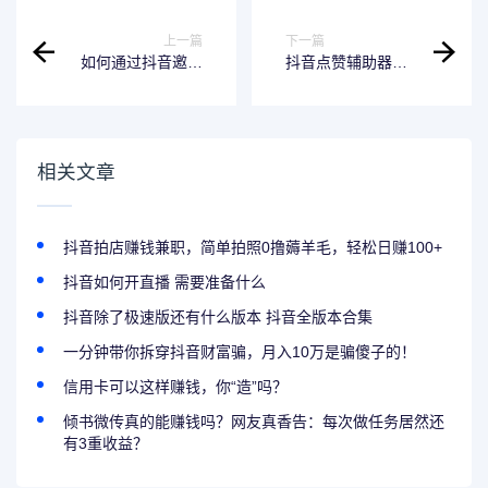
上一篇
下一篇
如何通过抖音邀请
抖音点赞辅助器，
新人并获得丰厚奖
真的能助你一臂之
励（抖音邀请好友
力吗？
攻略）
相关文章
抖音拍店赚钱兼职，简单拍照0撸薅羊毛，轻松日赚100+
抖音如何开直播 需要准备什么
抖音除了极速版还有什么版本 抖音全版本合集
一分钟带你拆穿抖音财富骗，月入10万是骗傻子的！
信用卡可以这样赚钱，你“造”吗？
倾书微传真的能赚钱吗？网友真香告：每次做任务居然还
有3重收益？