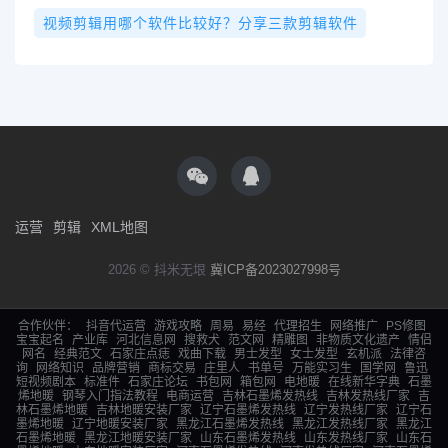
视频剪辑用哪个软件比较好？分享三款剪辑软件
运营
剪辑
XML地图
2026 © 抖米无垠
冀ICP备2023027998号
合作伙伴：
抖音代运营
游戏攻略
周易
易经
代理招生
网络推广
PS修图
宝宝起名
产业库
河北信息网
搜救犬
范文网
精雕图
非物质文化遗产
情侣
网名
经典范文
石家庄点痣
戏曲下载
男士发型
女士发型
玄机派
法律咨
询
网络知识
品牌营销
商标交易
庄里人
书单号
万能实习生
国学网
鲁迅
短视频剧本
标准件
石家庄论坛
书包网
箱包网
电地暖
在线新华字典
石墨
烯地暖
钢琴入门指法教程
电商运营
吉林石墨烯发热线
吉林发热线厂家
吉
林石墨烯地暖
吉林地暖安装厂家
辽宁石墨烯发热线
辽宁发热线厂家
辽宁石
墨烯地暖
辽宁地暖安装厂家
黑龙江石墨烯发热线
黑龙江发热线厂家
黑龙江
石墨烯地暖
黑龙江地暖安装厂家
山东石墨烯发热线
山东发热线厂家
山东石