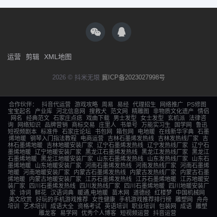
运营
剪辑
XML地图
2026 © 抖米无垠
冀ICP备2023027998号
合作伙伴：
抖音代运营
游戏攻略
周易
易经
代理招生
网络推广
PS修图
宝宝起名
产业库
河北信息网
搜救犬
范文网
精雕图
非物质文化遗产
情侣
网名
经典范文
石家庄点痣
戏曲下载
男士发型
女士发型
玄机派
法律咨
询
网络知识
品牌营销
商标交易
庄里人
书单号
万能实习生
国学网
鲁迅
短视频剧本
标准件
石家庄论坛
书包网
箱包网
电地暖
在线新华字典
石墨
烯地暖
钢琴入门指法教程
电商运营
吉林石墨烯发热线
吉林发热线厂家
吉
林石墨烯地暖
吉林地暖安装厂家
辽宁石墨烯发热线
辽宁发热线厂家
辽宁石
墨烯地暖
辽宁地暖安装厂家
黑龙江石墨烯发热线
黑龙江发热线厂家
黑龙江
石墨烯地暖
黑龙江地暖安装厂家
山东石墨烯发热线
山东发热线厂家
山东石
墨烯地暖
山东地暖安装厂家
河南石墨烯发热线
河南发热线厂家
河南石墨烯
地暖
河南地暖安装厂家
内蒙古石墨烯发热线
内蒙古发热线厂家
内蒙古石墨
烯地暖
内蒙古地暖安装厂家
江苏石墨烯发热线
江苏石墨烯地暖
江苏地暖安
装厂家
四川石墨烯发热线
四川发热线厂家
四川石墨烯地暖
四川地暖安装厂
家
诗词
鲜花
汉语词典
暖通,电地暖
苗木网
道德经
红楼梦
中国机械网
美文欣赏
好玩的手机游戏推荐
女性健康
手机游戏推荐排行榜
雕塑网
舟舟
培训
艺术培训
成语大全
资格考试
英语培训
职业培训
包装网
成语
雕塑
雕龙客
易学网
优秀个人博客
短视频运营
抖音运营