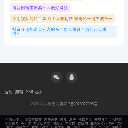
抖音橱窗带货卖什么最好赚钱
实用视频剪辑工具 GIF头像制作 微电影一键生成神器
抖音开通橱窗买别人的东西怎么赚钱？为何可以赚
钱？
运营
剪辑
XML地图
2026 © 抖米无垠
冀ICP备2023027998号
合作伙伴：
抖音代运营
游戏攻略
周易
易经
代理招生
网络推广
PS修图
宝宝起名
产业库
河北信息网
搜救犬
范文网
精雕图
非物质文化遗产
情侣
网名
经典范文
石家庄点痣
戏曲下载
男士发型
女士发型
玄机派
法律咨