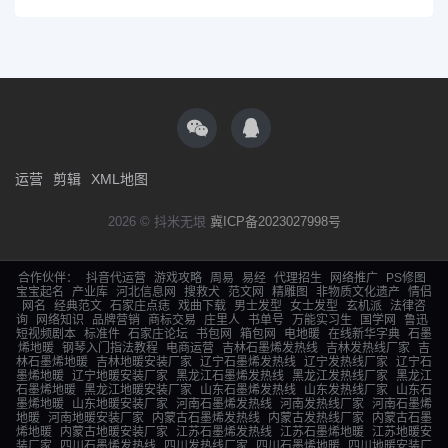
运营
剪辑
XML地图
2026 © 抖米无垠
冀ICP备2023027998号
合作伙伴：
抖音代运营
游戏攻略
周易
易经
代理招生
网络推广
PS修图
宝宝起名
产业库
河北信息网
搜救犬
范文网
精雕图
非物质文化遗产
情侣
网名
经典范文
石家庄点痣
戏曲下载
男士发型
女士发型
玄机派
法律咨
询
网络知识
品牌营销
商标交易
庄里人
书单号
万能实习生
国学网
鲁迅
短视频剧本
标准件
石家庄论坛
书包网
箱包网
电地暖
在线新华字典
石墨
烯地暖
钢琴入门指法教程
电商运营
吉林石墨烯发热线
吉林发热线厂家
吉
林石墨烯地暖
吉林地暖安装厂家
辽宁石墨烯发热线
辽宁发热线厂家
辽宁石
墨烯地暖
辽宁地暖安装厂家
黑龙江石墨烯发热线
黑龙江发热线厂家
黑龙江
石墨烯地暖
黑龙江地暖安装厂家
山东石墨烯发热线
山东发热线厂家
山东石
墨烯地暖
山东地暖安装厂家
河南石墨烯发热线
河南发热线厂家
河南石墨烯
地暖
河南地暖安装厂家
内蒙古石墨烯发热线
内蒙古发热线厂家
内蒙古石墨
烯地暖
内蒙古地暖安装厂家
江苏石墨烯发热线
江苏石墨烯地暖
江苏地暖安
装厂家
四川石墨烯发热线
四川发热线厂家
四川石墨烯地暖
四川地暖安装厂