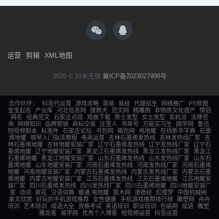
运营
剪辑
XML地图
2026 © 抖米无垠
冀ICP备2023027998号
合作伙伴：
抖音代运营
游戏攻略
周易
易经
代理招生
网络推广
PS修图
宝宝起名
产业库
河北信息网
搜救犬
范文网
精雕图
非物质文化遗产
情侣
网名
经典范文
石家庄点痣
戏曲下载
男士发型
女士发型
玄机派
法律咨
询
网络知识
品牌营销
商标交易
庄里人
书单号
万能实习生
国学网
鲁迅
短视频剧本
标准件
石家庄论坛
书包网
箱包网
电地暖
在线新华字典
石墨
烯地暖
钢琴入门指法教程
电商运营
吉林石墨烯发热线
吉林发热线厂家
吉
林石墨烯地暖
吉林地暖安装厂家
辽宁石墨烯发热线
辽宁发热线厂家
辽宁石
墨烯地暖
辽宁地暖安装厂家
黑龙江石墨烯发热线
黑龙江发热线厂家
黑龙江
石墨烯地暖
黑龙江地暖安装厂家
山东石墨烯发热线
山东发热线厂家
山东石
墨烯地暖
山东地暖安装厂家
河南石墨烯发热线
河南发热线厂家
河南石墨烯
地暖
河南地暖安装厂家
内蒙古石墨烯发热线
内蒙古发热线厂家
内蒙古石墨
烯地暖
内蒙古地暖安装厂家
江苏石墨烯发热线
江苏石墨烯地暖
江苏地暖安
装厂家
四川石墨烯发热线
四川发热线厂家
四川石墨烯地暖
四川地暖安装厂
家
诗词
鲜花
汉语词典
暖通,电地暖
苗木网
道德经
红楼梦
中国机械网
美文欣赏
好玩的手机游戏推荐
女性健康
手机游戏推荐排行榜
雕塑网
舟舟
培训
艺术培训
成语大全
资格考试
英语培训
职业培训
包装网
成语
雕塑
雕龙客
易学网
优秀个人博客
短视频运营
抖音运营