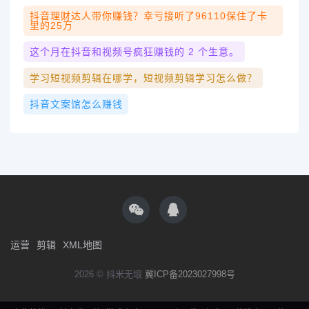
抖音理财达人带你赚钱？幸亏接听了96110保住了卡
里的25万
这个月在抖音和视频号疯狂赚钱的 2 个生意。
学习短视频剪辑在哪学，短视频剪辑学习怎么做？
抖音文案馆怎么赚钱
运营
剪辑
XML地图
2026 © 抖米无垠
冀ICP备2023027998号