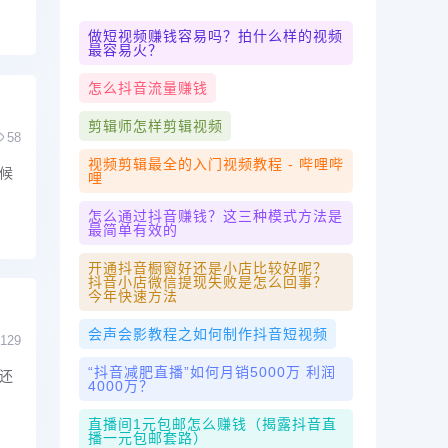
做短视频赚钱容易吗？拍什么样的视频
最容易火？
怎么抖音流量赚钱
剪辑师怎样剪辑视频
58
视频剪辑最全的入门视频教程 - 哔哩哔
候
哩
怎么通过抖音赚钱？这三种模式方法是
最简单有效的
开通抖音橱窗好还是小店比较好呢？
抖音小店微信提现失败是怎么回事？
今年快速方法
会声会影教程之如何制作抖音短视频
129
“抖音减肥直播”如何月销5000万 利润
还
4000万？
直播间1元包邮怎么赚钱（揭露抖音直
播一元包邮套路）