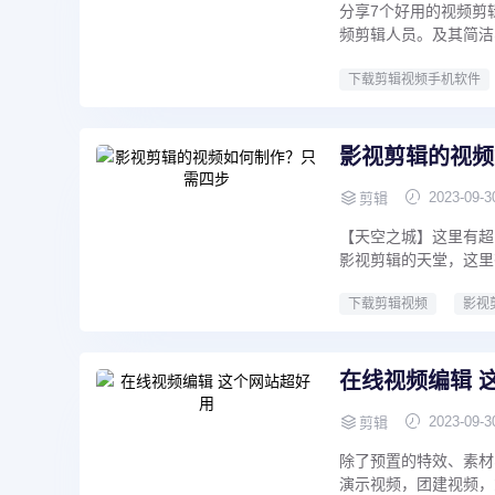
分享7个好用的视频剪
频剪辑人员。及其简洁
下载剪辑视频手机软件
影视剪辑的视频
2023-09-3
剪辑
【天空之城】这里有超
影视剪辑的天堂，这里
下载剪辑视频
影视
在线视频编辑 
2023-09-3
剪辑
除了预置的特效、素材
演示视频，团建视频，