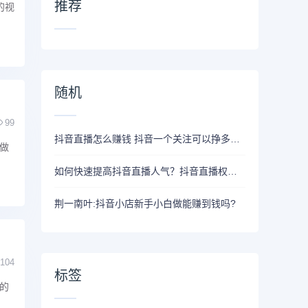
推荐
的视
随机
99
抖音直播怎么赚钱 抖音一个关注可以挣多少钱
做
如何快速提高抖音直播人气？抖音直播权限的开通
荆一南叶:抖音小店新手小白做能赚到钱吗?
104
标签
的