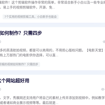
辑软件！这个剪辑软件操作非常的简单，非常适合新手小白以及一些专业
、易上手的视频剪辑软件，开源、免...
7个实用的视频剪辑工具，小白新手也能会
如何制作？只需四步
0
多的高清航拍视频，都是可以商用的，不用担心版权问题。【电影天堂】
有上万部热门的电影供你选择，可以直...
剪辑的视频如何制作？只需四步
这个网站超好用
0
、文字，秀展网还支持用户将自己的素材上传并添加到视频中，例如教学
或者诸如商业展示视频等等。最后就是...