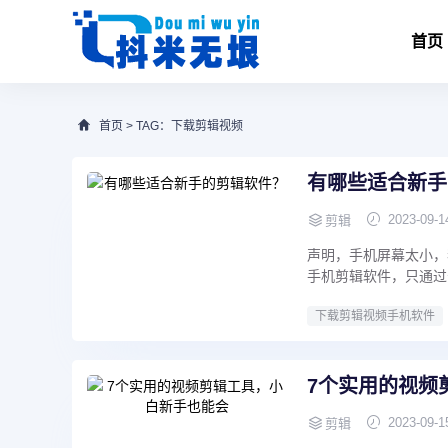
首页
首页
> TAG：下载剪辑视频
有哪些适合新手
2023-09-1
剪辑
声明，手机屏幕太小，
手机剪辑软件，只通过
下载剪辑视频手机软件
7个实用的视频
2023-09-1
剪辑