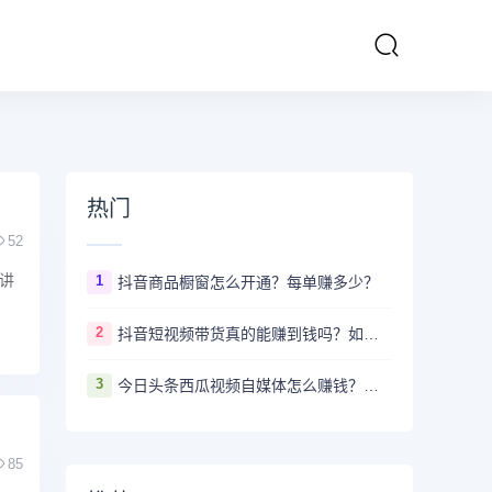
热门
52
讲
1
抖音商品橱窗怎么开通？每单赚多少？
2
抖音短视频带货真的能赚到钱吗？如何月入十万+
3
今日头条西瓜视频自媒体怎么赚钱？新手要做
85