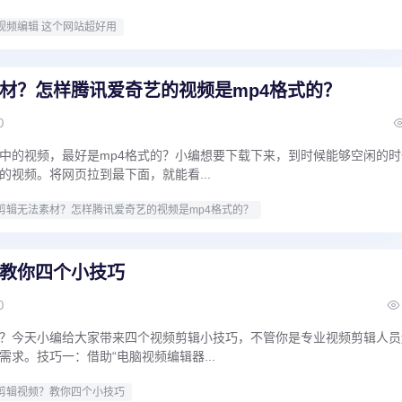
视频编辑 这个网站超好用
材？怎样腾讯爱奇艺的视频是mp4格式的？
0
中的视频，最好是mp4格式的？小编想要下载下来，到时候能够空闲的时
的视频。将网页拉到最下面，就能看...
剪辑无法素材？怎样腾讯爱奇艺的视频是mp4格式的？
教你四个小技巧
0
？今天小编给大家带来四个视频剪辑小技巧，不管你是专业视频剪辑人员
求。技巧一：借助“电脑视频编辑器...
剪辑视频？教你四个小技巧