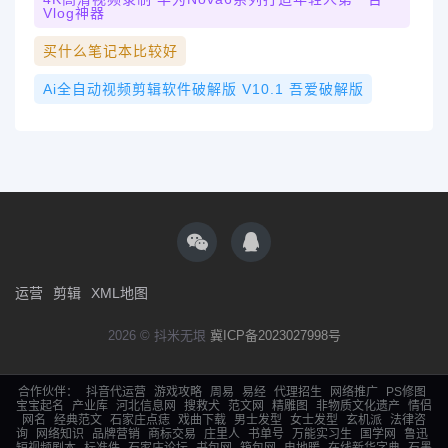
Vlog神器
买什么笔记本比较好
Ai全自动视频剪辑软件破解版 V10.1 吾爱破解版
运营
剪辑
XML地图
2026 © 抖米无垠
冀ICP备2023027998号
合作伙伴：
抖音代运营
游戏攻略
周易
易经
代理招生
网络推广
PS修图
宝宝起名
产业库
河北信息网
搜救犬
范文网
精雕图
非物质文化遗产
情侣
网名
经典范文
石家庄点痣
戏曲下载
男士发型
女士发型
玄机派
法律咨
询
网络知识
品牌营销
商标交易
庄里人
书单号
万能实习生
国学网
鲁迅
短视频剧本
标准件
石家庄论坛
书包网
箱包网
电地暖
在线新华字典
石墨