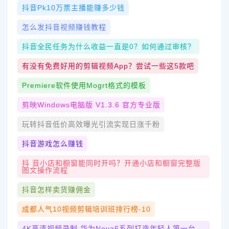
抖音pk10万票主播能赚多少钱
怎么发抖音视频赚钱教程
抖音全民任务为什么收益一直是0？如何通过审核？
有没有免费好用的剪辑视频app？尝试一些这5款吧
Premiere软件使用Mogrt格式的模板
剪映Windows电脑版 V1.3.6 官方专业版
玩转抖音低价高效曝光引流实现日涨千粉
抖音游戏怎么赚钱
抖 音小店和橱窗能同时开吗？开通小店和橱窗完整版
图文操作流程
抖音怎样卖货赚佣金
成都人气10视频剪辑培训班排行榜-10
4K高清视频录制 华为nova6系列打造年轻人第一台