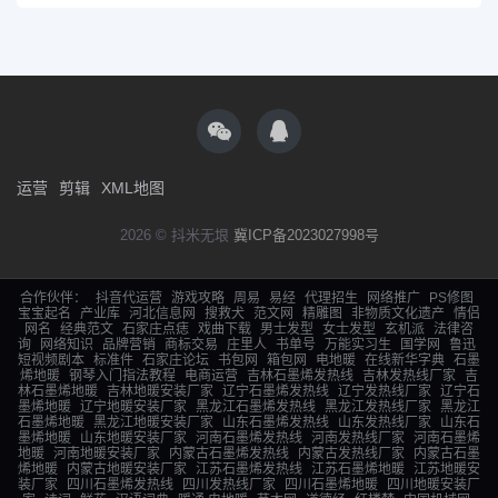
运营
剪辑
XML地图
2026 © 抖米无垠
冀ICP备2023027998号
合作伙伴：
抖音代运营
游戏攻略
周易
易经
代理招生
网络推广
PS修图
宝宝起名
产业库
河北信息网
搜救犬
范文网
精雕图
非物质文化遗产
情侣
网名
经典范文
石家庄点痣
戏曲下载
男士发型
女士发型
玄机派
法律咨
询
网络知识
品牌营销
商标交易
庄里人
书单号
万能实习生
国学网
鲁迅
短视频剧本
标准件
石家庄论坛
书包网
箱包网
电地暖
在线新华字典
石墨
烯地暖
钢琴入门指法教程
电商运营
吉林石墨烯发热线
吉林发热线厂家
吉
林石墨烯地暖
吉林地暖安装厂家
辽宁石墨烯发热线
辽宁发热线厂家
辽宁石
墨烯地暖
辽宁地暖安装厂家
黑龙江石墨烯发热线
黑龙江发热线厂家
黑龙江
石墨烯地暖
黑龙江地暖安装厂家
山东石墨烯发热线
山东发热线厂家
山东石
墨烯地暖
山东地暖安装厂家
河南石墨烯发热线
河南发热线厂家
河南石墨烯
地暖
河南地暖安装厂家
内蒙古石墨烯发热线
内蒙古发热线厂家
内蒙古石墨
烯地暖
内蒙古地暖安装厂家
江苏石墨烯发热线
江苏石墨烯地暖
江苏地暖安
装厂家
四川石墨烯发热线
四川发热线厂家
四川石墨烯地暖
四川地暖安装厂