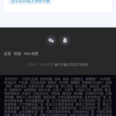
怎么在抖音上挣钱书籍
运营
剪辑
XML地图
2026 © 抖米无垠
冀ICP备2023027998号
合作伙伴：
抖音代运营
游戏攻略
周易
易经
代理招生
网络推广
PS修图
宝宝起名
产业库
河北信息网
搜救犬
范文网
精雕图
非物质文化遗产
情侣
网名
经典范文
石家庄点痣
戏曲下载
男士发型
女士发型
玄机派
法律咨
询
网络知识
品牌营销
商标交易
庄里人
书单号
万能实习生
国学网
鲁迅
短视频剧本
标准件
石家庄论坛
书包网
箱包网
电地暖
在线新华字典
石墨
烯地暖
钢琴入门指法教程
电商运营
吉林石墨烯发热线
吉林发热线厂家
吉
林石墨烯地暖
吉林地暖安装厂家
辽宁石墨烯发热线
辽宁发热线厂家
辽宁石
墨烯地暖
辽宁地暖安装厂家
黑龙江石墨烯发热线
黑龙江发热线厂家
黑龙江
石墨烯地暖
黑龙江地暖安装厂家
山东石墨烯发热线
山东发热线厂家
山东石
墨烯地暖
山东地暖安装厂家
河南石墨烯发热线
河南发热线厂家
河南石墨烯
地暖
河南地暖安装厂家
内蒙古石墨烯发热线
内蒙古发热线厂家
内蒙古石墨