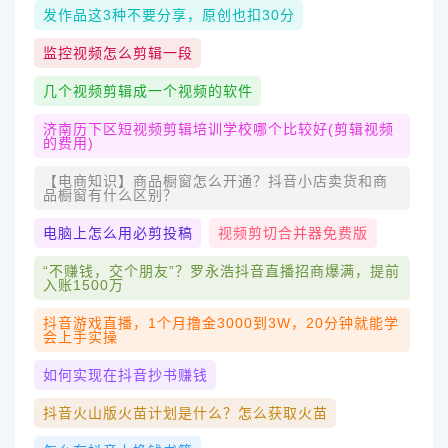
发作品这3种不要分享，原创也扣30分
监控视频怎么剪辑一段
几个视频剪辑成一个视频的软件
济南历下区短视频剪辑培训学校哪个比较好(剪辑视频
的费用)
【电商知识】商品橱窗怎么开通？抖音小店卖货和商
品橱窗有什么区别？
电脑上怎么用必剪投稿
视频剪切合并器免费版
“不赚钱，交个朋友”？罗永浩抖音直播招商爆满，提前
入账1500万
抖音游戏直播，1个月撸金3000到3W，20分钟就能学
会上手实操
如何实现在抖音抄书赚钱
抖音火山版火苗计划是什么？怎么获取火苗