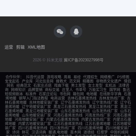
运营
剪辑
XML地图
2026 © 抖米无垠
冀ICP备2023027998号
合作伙伴：
抖音代运营
游戏攻略
周易
易经
代理招生
网络推广
PS修图
宝宝起名
产业库
河北信息网
搜救犬
范文网
精雕图
非物质文化遗产
情侣
网名
经典范文
石家庄点痣
戏曲下载
男士发型
女士发型
玄机派
法律咨
询
网络知识
品牌营销
商标交易
庄里人
书单号
万能实习生
国学网
鲁迅
短视频剧本
标准件
石家庄论坛
书包网
箱包网
电地暖
在线新华字典
石墨
烯地暖
钢琴入门指法教程
电商运营
吉林石墨烯发热线
吉林发热线厂家
吉
林石墨烯地暖
吉林地暖安装厂家
辽宁石墨烯发热线
辽宁发热线厂家
辽宁石
墨烯地暖
辽宁地暖安装厂家
黑龙江石墨烯发热线
黑龙江发热线厂家
黑龙江
石墨烯地暖
黑龙江地暖安装厂家
山东石墨烯发热线
山东发热线厂家
山东石
墨烯地暖
山东地暖安装厂家
河南石墨烯发热线
河南发热线厂家
河南石墨烯
地暖
河南地暖安装厂家
内蒙古石墨烯发热线
内蒙古发热线厂家
内蒙古石墨
烯地暖
内蒙古地暖安装厂家
江苏石墨烯发热线
江苏石墨烯地暖
江苏地暖安
装厂家
四川石墨烯发热线
四川发热线厂家
四川石墨烯地暖
四川地暖安装厂
家
诗词
鲜花
汉语词典
暖通,电地暖
苗木网
道德经
红楼梦
中国机械网