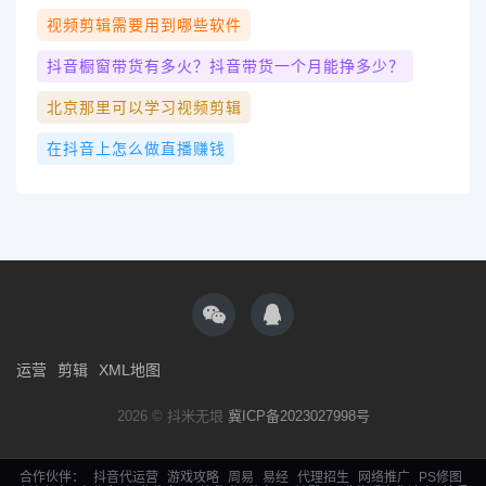
视频剪辑需要用到哪些软件
抖音橱窗带货有多火？抖音带货一个月能挣多少？
北京那里可以学习视频剪辑
在抖音上怎么做直播赚钱
运营
剪辑
XML地图
2026 © 抖米无垠
冀ICP备2023027998号
合作伙伴：
抖音代运营
游戏攻略
周易
易经
代理招生
网络推广
PS修图