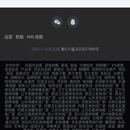
运营
剪辑
XML地图
2026 © 抖米无垠
冀ICP备2023027998号
合作伙伴：
抖音代运营
游戏攻略
周易
易经
代理招生
网络推广
PS修图
宝宝起名
产业库
河北信息网
搜救犬
范文网
精雕图
非物质文化遗产
情侣
网名
经典范文
石家庄点痣
戏曲下载
男士发型
女士发型
玄机派
法律咨
询
网络知识
品牌营销
商标交易
庄里人
书单号
万能实习生
国学网
鲁迅
短视频剧本
标准件
石家庄论坛
书包网
箱包网
电地暖
在线新华字典
石墨
烯地暖
钢琴入门指法教程
电商运营
吉林石墨烯发热线
吉林发热线厂家
吉
林石墨烯地暖
吉林地暖安装厂家
辽宁石墨烯发热线
辽宁发热线厂家
辽宁石
墨烯地暖
辽宁地暖安装厂家
黑龙江石墨烯发热线
黑龙江发热线厂家
黑龙江
石墨烯地暖
黑龙江地暖安装厂家
山东石墨烯发热线
山东发热线厂家
山东石
墨烯地暖
山东地暖安装厂家
河南石墨烯发热线
河南发热线厂家
河南石墨烯
地暖
河南地暖安装厂家
内蒙古石墨烯发热线
内蒙古发热线厂家
内蒙古石墨
烯地暖
内蒙古地暖安装厂家
江苏石墨烯发热线
江苏石墨烯地暖
江苏地暖安
装厂家
四川石墨烯发热线
四川发热线厂家
四川石墨烯地暖
四川地暖安装厂
家
诗词
鲜花
汉语词典
暖通,电地暖
苗木网
道德经
红楼梦
中国机械网
美文欣赏
好玩的手机游戏推荐
女性健康
手机游戏推荐排行榜
雕塑网
舟舟
培训
艺术培训
成语大全
资格考试
英语培训
职业培训
包装网
成语
雕塑