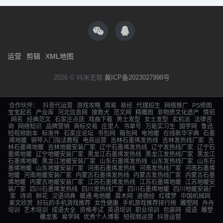
运营
剪辑
XML地图
2026 © 抖米无垠
冀ICP备2023027998号
合作伙伴：
抖音代运营
游戏攻略
周易
易经
代理招生
网络推广
PS修图
宝宝起名
产业库
河北信息网
搜救犬
范文网
精雕图
非物质文化遗产
情侣
网名
经典范文
石家庄点痣
戏曲下载
男士发型
女士发型
玄机派
法律咨
询
网络知识
品牌营销
商标交易
庄里人
书单号
万能实习生
国学网
鲁迅
短视频剧本
标准件
石家庄论坛
书包网
箱包网
电地暖
在线新华字典
石墨
烯地暖
钢琴入门指法教程
电商运营
吉林石墨烯发热线
吉林发热线厂家
吉
林石墨烯地暖
吉林地暖安装厂家
辽宁石墨烯发热线
辽宁发热线厂家
辽宁石
墨烯地暖
辽宁地暖安装厂家
黑龙江石墨烯发热线
黑龙江发热线厂家
黑龙江
石墨烯地暖
黑龙江地暖安装厂家
山东石墨烯发热线
山东发热线厂家
山东石
墨烯地暖
山东地暖安装厂家
河南石墨烯发热线
河南发热线厂家
河南石墨烯
地暖
河南地暖安装厂家
内蒙古石墨烯发热线
内蒙古发热线厂家
内蒙古石墨
烯地暖
内蒙古地暖安装厂家
江苏石墨烯发热线
江苏石墨烯地暖
江苏地暖安
装厂家
四川石墨烯发热线
四川发热线厂家
四川石墨烯地暖
四川地暖安装厂
家
诗词
鲜花
汉语词典
暖通,电地暖
苗木网
道德经
红楼梦
中国机械网
美文欣赏
好玩的手机游戏推荐
女性健康
手机游戏推荐排行榜
雕塑网
舟舟
培训
艺术培训
成语大全
资格考试
英语培训
职业培训
包装网
成语
雕塑
雕龙客
易学网
优秀个人博客
短视频运营
抖音运营