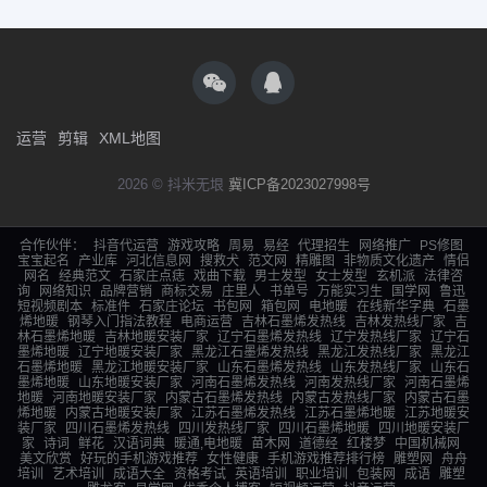
运营
剪辑
XML地图
2026 © 抖米无垠
冀ICP备2023027998号
合作伙伴：
抖音代运营
游戏攻略
周易
易经
代理招生
网络推广
PS修图
宝宝起名
产业库
河北信息网
搜救犬
范文网
精雕图
非物质文化遗产
情侣
网名
经典范文
石家庄点痣
戏曲下载
男士发型
女士发型
玄机派
法律咨
询
网络知识
品牌营销
商标交易
庄里人
书单号
万能实习生
国学网
鲁迅
短视频剧本
标准件
石家庄论坛
书包网
箱包网
电地暖
在线新华字典
石墨
烯地暖
钢琴入门指法教程
电商运营
吉林石墨烯发热线
吉林发热线厂家
吉
林石墨烯地暖
吉林地暖安装厂家
辽宁石墨烯发热线
辽宁发热线厂家
辽宁石
墨烯地暖
辽宁地暖安装厂家
黑龙江石墨烯发热线
黑龙江发热线厂家
黑龙江
石墨烯地暖
黑龙江地暖安装厂家
山东石墨烯发热线
山东发热线厂家
山东石
墨烯地暖
山东地暖安装厂家
河南石墨烯发热线
河南发热线厂家
河南石墨烯
地暖
河南地暖安装厂家
内蒙古石墨烯发热线
内蒙古发热线厂家
内蒙古石墨
烯地暖
内蒙古地暖安装厂家
江苏石墨烯发热线
江苏石墨烯地暖
江苏地暖安
装厂家
四川石墨烯发热线
四川发热线厂家
四川石墨烯地暖
四川地暖安装厂
家
诗词
鲜花
汉语词典
暖通,电地暖
苗木网
道德经
红楼梦
中国机械网
美文欣赏
好玩的手机游戏推荐
女性健康
手机游戏推荐排行榜
雕塑网
舟舟
培训
艺术培训
成语大全
资格考试
英语培训
职业培训
包装网
成语
雕塑