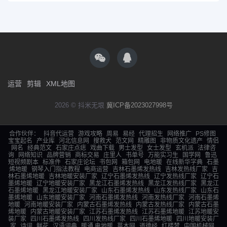
运营
剪辑
XML地图
2026 © 抖米无垠
冀ICP备2023027998号
合作伙伴：
抖音代运营
游戏攻略
周易
易经
代理招生
网络推广
PS修图
宝宝起名
产业库
河北信息网
搜救犬
范文网
精雕图
非物质文化遗产
情侣
网名
经典范文
石家庄点痣
戏曲下载
男士发型
女士发型
玄机派
法律咨
询
网络知识
品牌营销
商标交易
庄里人
书单号
万能实习生
国学网
鲁迅
短视频剧本
标准件
石家庄论坛
书包网
箱包网
电地暖
在线新华字典
石墨
烯地暖
钢琴入门指法教程
电商运营
吉林石墨烯发热线
吉林发热线厂家
吉
林石墨烯地暖
吉林地暖安装厂家
辽宁石墨烯发热线
辽宁发热线厂家
辽宁石
墨烯地暖
辽宁地暖安装厂家
黑龙江石墨烯发热线
黑龙江发热线厂家
黑龙江
石墨烯地暖
黑龙江地暖安装厂家
山东石墨烯发热线
山东发热线厂家
山东石
墨烯地暖
山东地暖安装厂家
河南石墨烯发热线
河南发热线厂家
河南石墨烯
地暖
河南地暖安装厂家
内蒙古石墨烯发热线
内蒙古发热线厂家
内蒙古石墨
烯地暖
内蒙古地暖安装厂家
江苏石墨烯发热线
江苏石墨烯地暖
江苏地暖安
装厂家
四川石墨烯发热线
四川发热线厂家
四川石墨烯地暖
四川地暖安装厂
家
诗词
鲜花
汉语词典
暖通,电地暖
苗木网
道德经
红楼梦
中国机械网