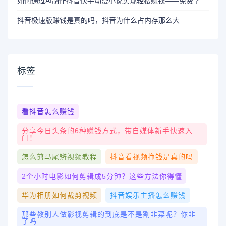
如何通过AI制作抖音快手动漫小说实现轻松赚钱——免费学习机会，速来报名！
抖音极速版赚钱是真的吗，抖音为什么占内存那么大
标签
看抖音怎么赚钱
分享今日头条的6种赚钱方式，带自媒体新手快速入
门！
怎么剪马尾辫视频教程
抖音看视频挣钱是真的吗
2个小时电影如何剪辑成5分钟？这些方法你得懂
华为相册如何裁剪视频
抖音娱乐主播怎么赚钱
那些教别人做影视剪辑的到底是不是割韭菜呢？你韭
了吗