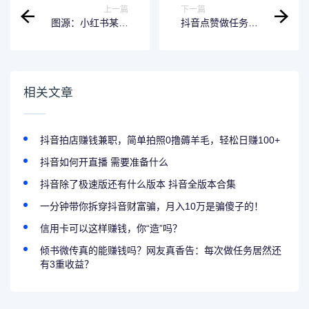
上一篇
下一篇
图源：小红书某博
抖音点赞做任务？
主评论区
定海已有48人被骗
634万元......
相关文章
抖音拍店赚钱兼职，简单拍照0撸薅羊毛，轻松日赚100+
抖音如何开直播 需要准备什么
抖音除了极速版还有什么版本 抖音全版本合集
一分钟带你拆穿抖音财富骗，月入10万是骗傻子的！
信用卡可以这样赚钱，你“造”吗？
倾书微传真的能赚钱吗？网友真香告：每次做任务居然还
有3重收益？