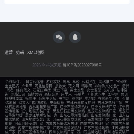
运营
剪辑
XML地图
2026 © 抖米无垠
冀ICP备2023027998号
合作伙伴：
抖音代运营
游戏攻略
周易
易经
代理招生
网络推广
PS修图
宝宝起名
产业库
河北信息网
搜救犬
范文网
精雕图
非物质文化遗产
情侣
网名
经典范文
石家庄点痣
戏曲下载
男士发型
女士发型
玄机派
法律咨
询
网络知识
品牌营销
商标交易
庄里人
书单号
万能实习生
国学网
鲁迅
短视频剧本
标准件
石家庄论坛
书包网
箱包网
电地暖
在线新华字典
石墨
烯地暖
钢琴入门指法教程
电商运营
吉林石墨烯发热线
吉林发热线厂家
吉
林石墨烯地暖
吉林地暖安装厂家
辽宁石墨烯发热线
辽宁发热线厂家
辽宁石
墨烯地暖
辽宁地暖安装厂家
黑龙江石墨烯发热线
黑龙江发热线厂家
黑龙江
石墨烯地暖
黑龙江地暖安装厂家
山东石墨烯发热线
山东发热线厂家
山东石
墨烯地暖
山东地暖安装厂家
河南石墨烯发热线
河南发热线厂家
河南石墨烯
地暖
河南地暖安装厂家
内蒙古石墨烯发热线
内蒙古发热线厂家
内蒙古石墨
烯地暖
内蒙古地暖安装厂家
江苏石墨烯发热线
江苏石墨烯地暖
江苏地暖安
装厂家
四川石墨烯发热线
四川发热线厂家
四川石墨烯地暖
四川地暖安装厂