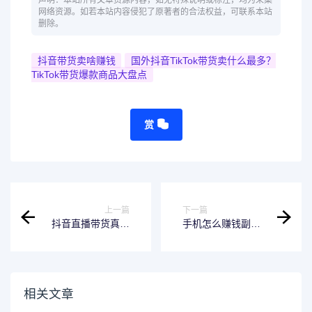
声明：本站所有文章资源内容，如无特殊说明或标注，均为采集
网络资源。如若本站内容侵犯了原著者的合法权益，可联系本站
删除。
抖音带货卖啥赚钱
国外抖音TikTok带货卖什么最多？
TikTok带货爆款商品大盘点
赏
上一篇
下一篇
抖音直播带货真的
手机怎么赚钱副
能快速赚钱吗？(快
业：用AI一键生成
速致富？抖音直播
故事视频每天到手
带货是否真的可
稳定300+
行？)
相关文章