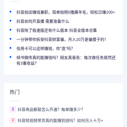
抖音拍店赚钱兼职，简单拍照0撸薅羊毛，轻松日赚100+
抖音如何开直播 需要准备什么
抖音除了极速版还有什么版本 抖音全版本合集
一分钟带你拆穿抖音财富骗，月入10万是骗傻子的！
信用卡可以这样赚钱，你“造”吗？
倾书微传真的能赚钱吗？网友真香告：每次做任务居然还
有3重收益？
热门
1
抖音商品橱窗怎么开通？每单赚多少？
2
抖音短视频带货真的能赚到钱吗？如何月入十万+