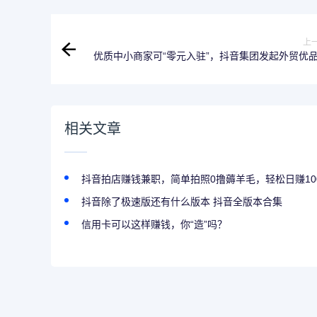
上
优质中小商家可“零元入驻”，抖音集团发起外贸优
项扶持
相关文章
抖音拍店赚钱兼职，简单拍照0撸薅羊毛，轻松日赚10
抖音除了极速版还有什么版本 抖音全版本合集
信用卡可以这样赚钱，你“造”吗？