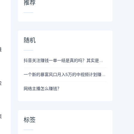
推荐
随机
推
抖音关注赚钱一单一结是真的吗？其实是骗局的开始！
一个新的暴富风口月入5万的中视频计划赚钱项目！
金
网络主播怎么赚钱？
策
标签