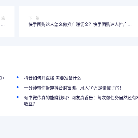
一篇
下一篇
品专
快手团购达人怎么做推广赚佣金？快手团购达人推广赚
计划
佣金靠谱吗？
0+
抖音如何开直播 需要准备什么
一分钟带你拆穿抖音财富骗，月入10万是骗傻子的！
倾书微传真的能赚钱吗？网友真香告：每次做任务居然还有
收益？