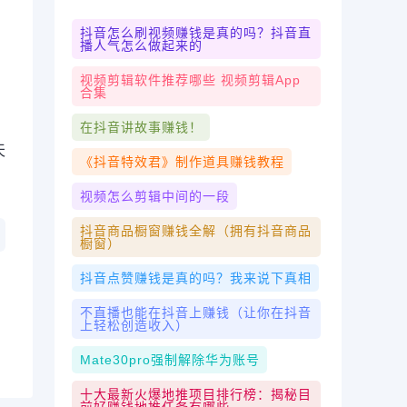
抖音怎么刷视频赚钱是真的吗？抖音直
播人气怎么做起来的
，
视频剪辑软件推荐哪些 视频剪辑app
合集
，
在抖音讲故事赚钱！
天
《抖音特效君》制作道具赚钱教程
视频怎么剪辑中间的一段
抖音商品橱窗赚钱全解（拥有抖音商品
橱窗）
抖音点赞赚钱是真的吗？我来说下真相
不直播也能在抖音上赚钱（让你在抖音
上轻松创造收入）
Mate30pro强制解除华为账号
十大最新火爆地推项目排行榜：揭秘目